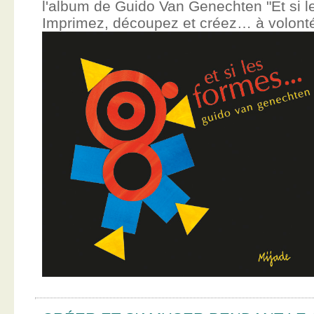
l'album de Guido Van Genechten "Et si 
Imprimez, découpez et créez… à volont