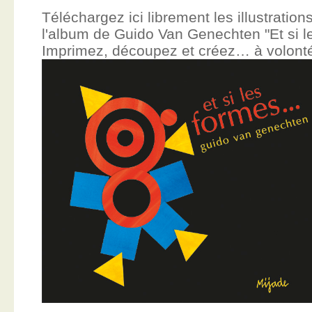
Téléchargez ici librement les illustration
l'album de Guido Van Genechten "Et si 
Imprimez, découpez et créez… à volont