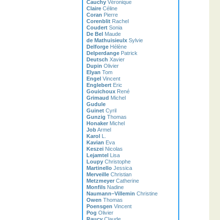
Cauchy
Véronique
Claire
Céline
Coran
Pierre
Corenblit
Rachel
Coudert
Sonia
De Bel
Maude
de Mathuisieulx
Sylvie
Delforge
Hélène
Delperdange
Patrick
Deutsch
Xavier
Dupin
Olivier
Elyan
Tom
Engel
Vincent
Englebert
Eric
Gouichoux
René
Grimaud
Michel
Gudule
Guinet
Cyril
Gunzig
Thomas
Honaker
Michel
Job
Armel
Karol
L.
Kavian
Eva
Keszei
Nicolas
Lejamtel
Lisa
Loupy
Christophe
Martinello
Jessica
Merveille
Christian
Metzmeyer
Catherine
Monfils
Nadine
Naumann–Villemin
Christine
Owen
Thomas
Poensgen
Vincent
Pog
Olivier
Raucy
Claude