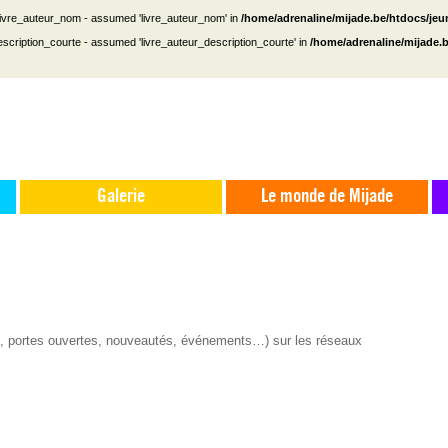
 livre_auteur_nom - assumed 'livre_auteur_nom' in
/home/adrenaline/mijade.be/htdocs/je
escription_courte - assumed 'livre_auteur_description_courte' in
/home/adrenaline/mijade.
Galerie
Le monde de Mijade
s, portes ouvertes, nouveautés, événements…) sur les réseaux