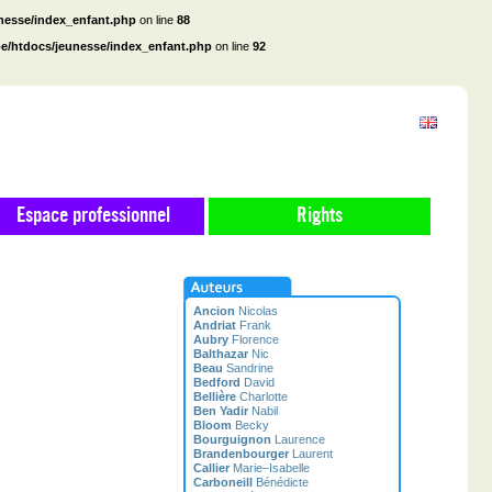
unesse/index_enfant.php
on line
88
be/htdocs/jeunesse/index_enfant.php
on line
92
Espace professionnel
Rights
Ancion
Nicolas
Andriat
Frank
Aubry
Florence
Balthazar
Nic
Beau
Sandrine
Bedford
David
Bellière
Charlotte
Ben Yadir
Nabil
Bloom
Becky
Bourguignon
Laurence
Brandenbourger
Laurent
Callier
Marie–Isabelle
Carboneill
Bénédicte