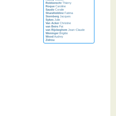
Robberecht
Thierry
Roque
Caroline
Saudo
Coralie
Sharafeddine
Fatima
Sternberg
Jacques
Sykes
Julie
Van Acker
Christine
van Beirs
Pat
van Rijckeghem
Jean–Claude
Weninger
Brigitte
Wood
Audrey
Zidrou