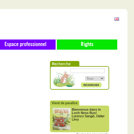
Espace professionnel
Rights
Bienvenue dans le
Loch Ness Bus!
Lorenzo Sangiò, Didier
Lévy