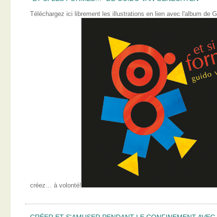
Téléchargez ici librement les illustrations en lien avec l'album 
créez… à volonté!
CRÉER ET S'AMUSER PENDANT LE CONFINEMENT AVEC L