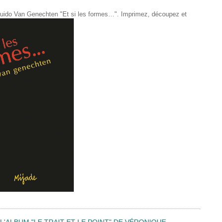
de Guido Van Genechten "Et si les formes…". Imprimez, découpez et
'ALBUM "LE TRAIT ET LE POINT" DE VÉRONIQUE