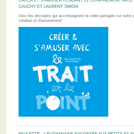
CAUCHY ET LAURENT SIMON
Voici les découpes qui accompagnent la vidéo partagée sur notre
création et d'amusement!
PAULETTE - L'EUTHANASIE RACONTÉE AUX PETITS ET A