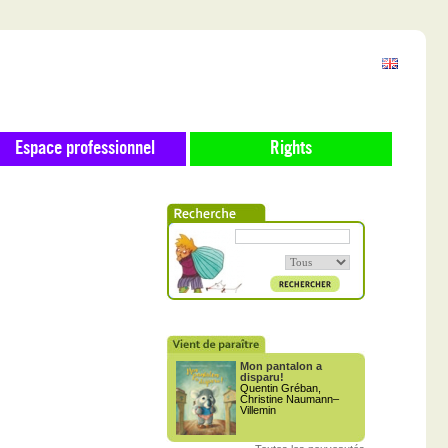
Espace professionnel
Rights
Mon pantalon a
disparu!
Quentin Gréban,
Christine Naumann–
Villemin