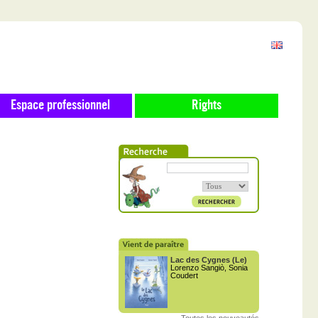
Espace professionnel
Rights
Lac des Cygnes (Le)
Lorenzo Sangiò, Sonia
Coudert