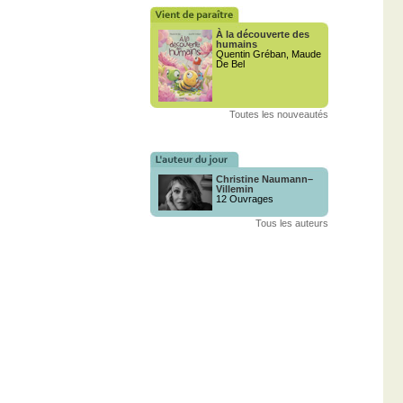
À la découverte des
humains
Quentin Gréban, Maude
De Bel
Toutes les nouveautés
Christine Naumann–
Villemin
12 Ouvrages
Tous les auteurs