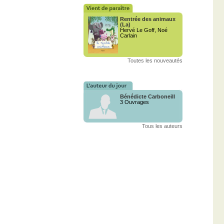
Rentrée des animaux
(La)
Hervé Le Goff, Noé
Carlain
Toutes les nouveautés
Bénédicte Carboneill
3 Ouvrages
Tous les auteurs