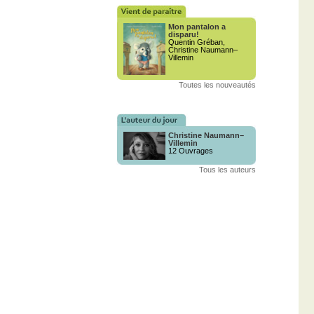
Mon pantalon a
disparu!
Quentin Gréban,
Christine Naumann–
Villemin
Toutes les nouveautés
Christine Naumann–
Villemin
12 Ouvrages
Tous les auteurs