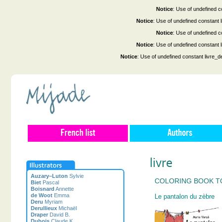
Notice
: Use of undefined co
Notice
: Use of undefined constant
Notice
: Use of undefined co
Notice
: Use of undefined constant
Notice
: Use of undefined constant livre_d
French list
Authors
livre
Auzary–Luton
Sylvie
COLORING BOOK 
Biet
Pascal
Boisnard
Annette
de Woot
Emma
Le pantalon du zèbre
Deru
Myriam
Derullieux
Michaël
Draper
David B.
Dubois
Claude K.