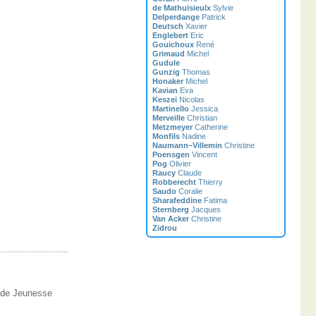
de Mathuisieulx
Sylvie
Delperdange
Patrick
Deutsch
Xavier
Englebert
Eric
Gouichoux
René
Grimaud
Michel
Gudule
Gunzig
Thomas
Honaker
Michel
Kavian
Eva
Keszei
Nicolas
Martinello
Jessica
Merveille
Christian
Metzmeyer
Catherine
Monfils
Nadine
Naumann–Villemin
Christine
Poensgen
Vincent
Pog
Olivier
Raucy
Claude
Robberecht
Thierry
Saudo
Coralie
Sharafeddine
Fatima
Sternberg
Jacques
Van Acker
Christine
Zidrou
re de Jeunesse