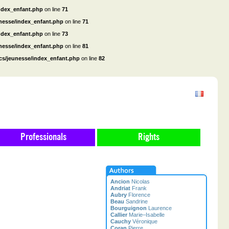
ndex_enfant.php
on line
71
unesse/index_enfant.php
on line
71
ndex_enfant.php
on line
73
unesse/index_enfant.php
on line
81
cs/jeunesse/index_enfant.php
on line
82
Professionals
Rights
Ancion
Nicolas
Andriat
Frank
Aubry
Florence
Beau
Sandrine
Bourguignon
Laurence
Callier
Marie–Isabelle
Cauchy
Véronique
Coran
Pierre