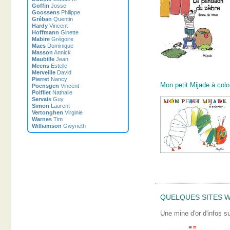
Goffin
Josse
Goossens
Philippe
Gréban
Quentin
Hardy
Vincent
Hoffmann
Ginette
Mabire
Grégoire
Maes
Dominique
Masson
Annick
Maubille
Jean
Meens
Estelle
Merveille
David
Pierret
Nancy
Mon petit Mijade à color
Poensgen
Vincent
Polfliet
Nathalie
Servais
Guy
Simon
Laurent
Vertonghen
Virginie
Warnes
Tim
Williamson
Gwyneth
QUELQUES SITES W
Une mine d'or d'infos su