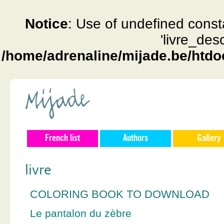
Notice
: Use of undefined const
'livre_des
/home/adrenaline/mijade.be/htdo
French list
Authors
Gallery
livre
COLORING BOOK TO DOWNLOAD
Le pantalon du zèbre