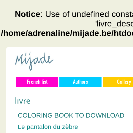
Notice
: Use of undefined const
'livre_des
/home/adrenaline/mijade.be/htdo
French list
Authors
Gallery
livre
COLORING BOOK TO DOWNLOAD
Le pantalon du zèbre