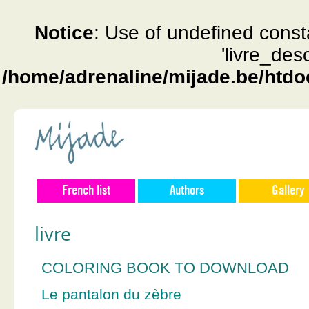
Notice
: Use of undefined const
'livre_des
/home/adrenaline/mijade.be/htdo
French list
Authors
Gallery
livre
COLORING BOOK TO DOWNLOAD
Le pantalon du zèbre