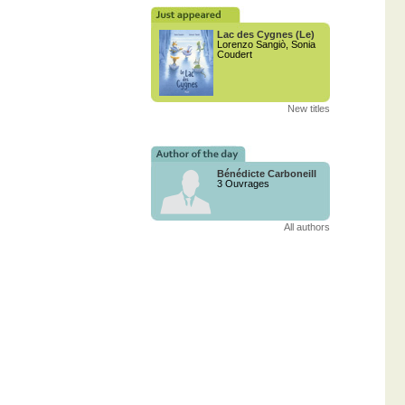
Lac des Cygnes (Le)
Lorenzo Sangiò, Sonia
Coudert
New titles
Bénédicte Carboneill
3 Ouvrages
All authors