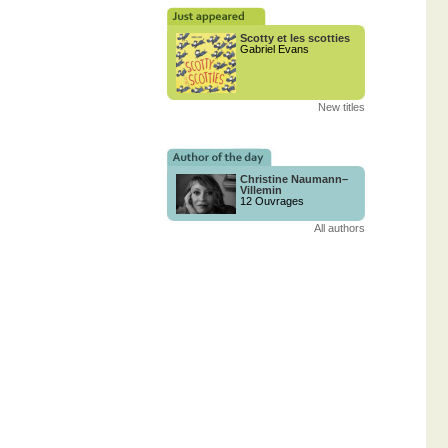
Scotty et les scotties
Gabriel Evans
New titles
Christine Naumann–
Villemin
12 Ouvrages
All authors