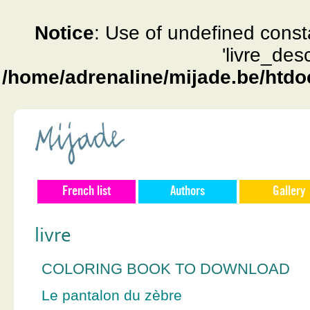
Notice
: Use of undefined const
'livre_des
/home/adrenaline/mijade.be/htdo
French list
Authors
Gallery
livre
COLORING BOOK TO DOWNLOAD
Le pantalon du zèbre