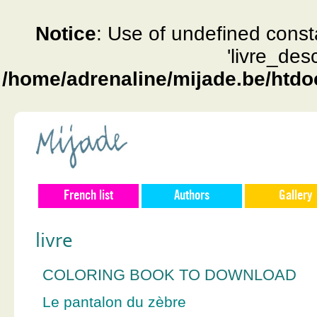
Notice
: Use of undefined const
'livre_des
/home/adrenaline/mijade.be/htdo
French list
Authors
Gallery
livre
COLORING BOOK TO DOWNLOAD
Le pantalon du zèbre