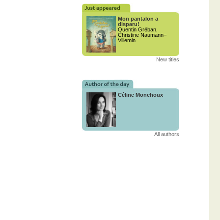
Mon pantalon a
disparu!
Quentin Gréban,
Christine Naumann–
Villemin
New titles
Céline Monchoux
All authors