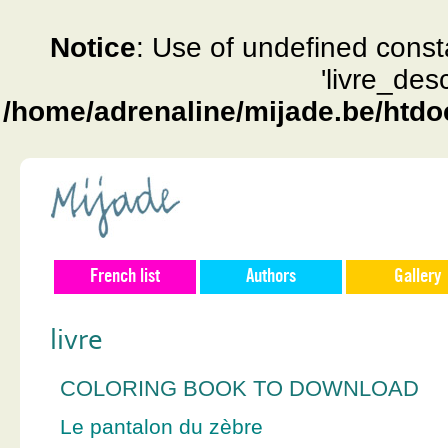
Notice
: Use of undefined const
'livre_des
/home/adrenaline/mijade.be/htdo
French list
Authors
Gallery
livre
COLORING BOOK TO DOWNLOAD
Le pantalon du zèbre