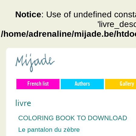
Notice
: Use of undefined const
'livre_des
/home/adrenaline/mijade.be/htdo
French list
Authors
Gallery
livre
COLORING BOOK TO DOWNLOAD
Le pantalon du zèbre