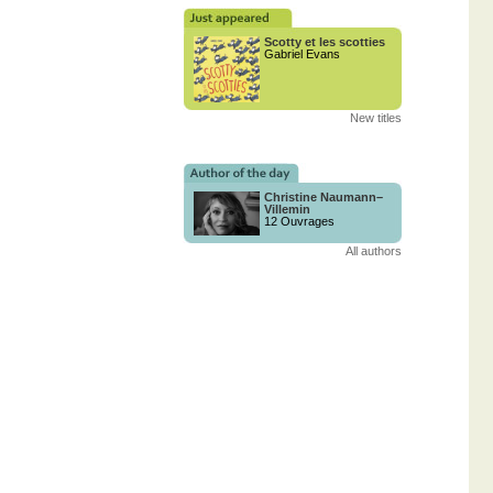
Scotty et les scotties
Gabriel Evans
New titles
Christine Naumann–
Villemin
12 Ouvrages
All authors