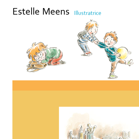
Estelle Meens
Illustratrice